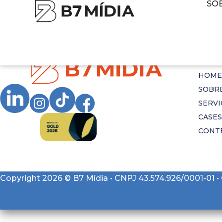
SO
Tag:
socialmedia
B7 
HOME
SOBR
SERVI
CASES
CONT
Copyright 2026 © B7 Mídia • CNPJ 43.574.926/0001-01 •