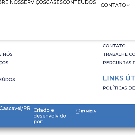
BRE NÓS
SERVIÇOS
CASES
CONTEÚDOS
CONTATO
MÍDIA
CONTAT
CONTATO
E NÓS
TRABALHE C
ÇOS
PERGUNTAS 
LINKS ÚT
EÚDOS
POLÍTICAS D
 Cascavel/PR
Criado e
desenvolvido
por: