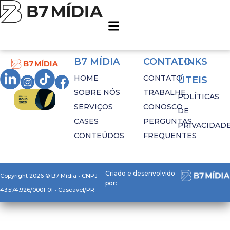
Tag:
valor
B7 MÍDIA
CONTATO
LINKS
HOME
CONTATO
ÚTEIS
SOBRE NÓS
TRABALHE
POLÍTICAS
SERVIÇOS
CONOSCO
DE
CASES
PERGUNTAS
PRIVACIDAD
CONTEÚDOS
FREQUENTES
Criado e desenvolvido
Copyright 2026 © B7 Mídia • CNPJ
por:
43.574.926/0001-01 • Cascavel/PR