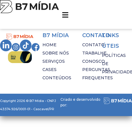
Tag:
reativação orkut
B7 MÍDIA
CONTATO
LINKS
HOME
CONTATO
ÚTEIS
SOBRE NÓS
TRABALHE
POLÍTICAS
SERVIÇOS
CONOSCO
DE
CASES
PERGUNTAS
PRIVACIDAD
CONTEÚDOS
FREQUENTES
Criado e desenvolvido
Copyright 2026 © B7 Mídia • CNPJ
por:
43.574.926/0001-01 • Cascavel/PR