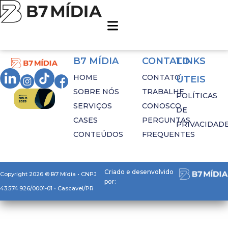
Tag:
funil de vendas
B7 MÍDIA
CONTATO
LINKS
HOME
CONTATO
ÚTEIS
SOBRE NÓS
TRABALHE
POLÍTICAS
SERVIÇOS
CONOSCO
DE
CASES
PERGUNTAS
PRIVACIDAD
CONTEÚDOS
FREQUENTES
Criado e desenvolvido
Copyright 2026 © B7 Mídia • CNPJ
por:
43.574.926/0001-01 • Cascavel/PR