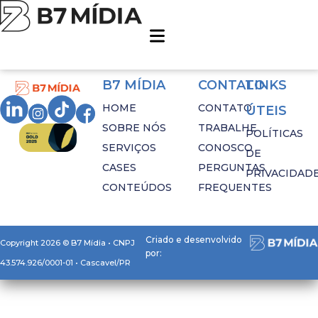
Tag:
B7
B7 MÍDIA
CONTATO
LINKS
HOME
CONTATO
ÚTEIS
SOBRE NÓS
TRABALHE
POLÍTICAS
SERVIÇOS
CONOSCO
DE
CASES
PERGUNTAS
PRIVACIDAD
CONTEÚDOS
FREQUENTES
Criado e desenvolvido
Copyright 2026 © B7 Mídia • CNPJ
por:
43.574.926/0001-01 • Cascavel/PR