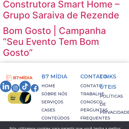
Construtora Smart Home –
Grupo Saraiva de Rezende
Bom Gosto | Campanha
“Seu Evento Tem Bom
Gosto”
B7 MÍDIA
CONTATO
LINKS
HOME
CONTATO
ÚTEIS
SOBRE NÓS
TRABALHE
POLÍTICAS
SERVIÇOS
CONOSCO
DE
CASES
PERGUNTAS
PRIVACIDAD
CONTEÚDOS
FREQUENTES
Nós utilizamos cookies para garantir que você tenha a melhor