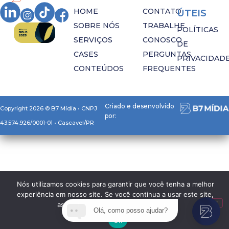
HOME
CONTATO
ÚTEIS
SOBRE NÓS
TRABALHE
POLÍTICAS
SERVIÇOS
CONOSCO
DE
CASES
PERGUNTAS
PRIVACIDAD
CONTEÚDOS
FREQUENTES
Criado e desenvolvido
Copyright 2026 © B7 Mídia • CNPJ
por:
43.574.926/0001-01 • Cascavel/PR
Nós utilizamos cookies para garantir que você tenha a melhor
experiência em nosso site. Se você continua a usar este site,
assumimos que você está satisfeito.
Olá, como posso ajudar?
Ok